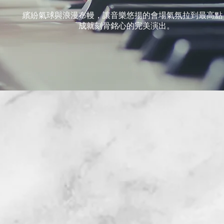
繽紛氣球與浪漫布幔，讓音樂悠揚的會場氣氛拉到最高點
成就刻骨銘心的完美演出。